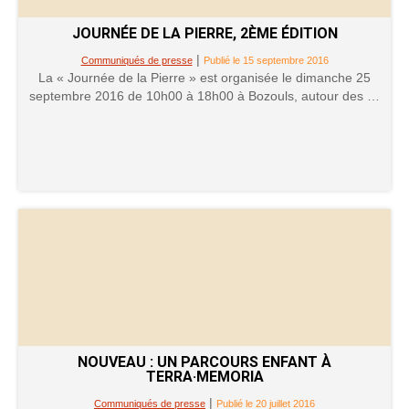
JOURNÉE DE LA PIERRE, 2ÈME ÉDITION
|
Communiqués de presse
Publié le 15 septembre 2016
La « Journée de la Pierre » est organisée le dimanche 25
septembre 2016 de 10h00 à 18h00 à Bozouls, autour des …
NOUVEAU : UN PARCOURS ENFANT À
TERRA·MEMORIA
|
Communiqués de presse
Publié le 20 juillet 2016