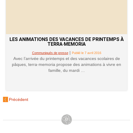
LES ANIMATIONS DES VACANCES DE PRINTEMPS À
TERRA·MEMORIA
|
Communiqués de presse
Publié le 7 avril 2016
Avec l’arrivée du printemps et des vacances scolaires de
pâques, terra·memoria propose des animations à vivre en
famille, du mardi …
Précédent