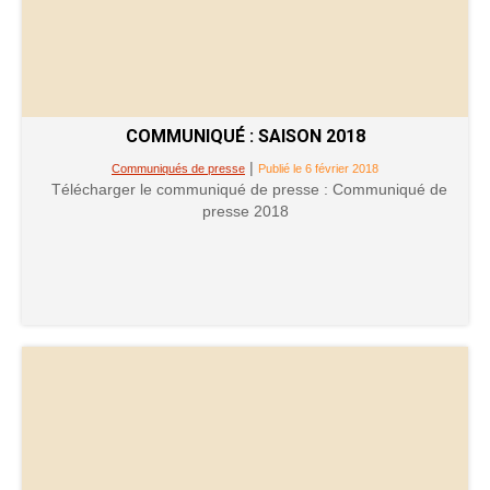
COMMUNIQUÉ : SAISON 2018
|
Communiqués de presse
Publié le 6 février 2018
Télécharger le communiqué de presse : Communiqué de
presse 2018