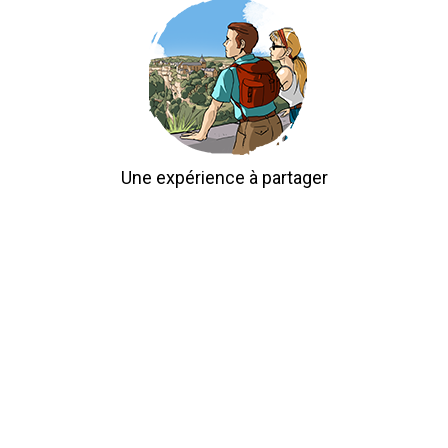
Une expérience à partager