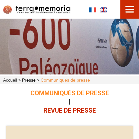
Accueil >
Presse
>
Communiqués de presse
COMMUNIQUÉS DE PRESSE
|
REVUE DE PRESSE