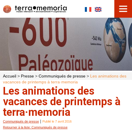
Accueil
>
Presse
>
Communiqués de presse
>
Les animations des
vacances de printemps à terra·memoria
Les animations des
vacances de printemps à
terra·memoria
|
Communiqués de presse
Publié le 7 avril 2016
Retourner à la liste: Communiqués de presse