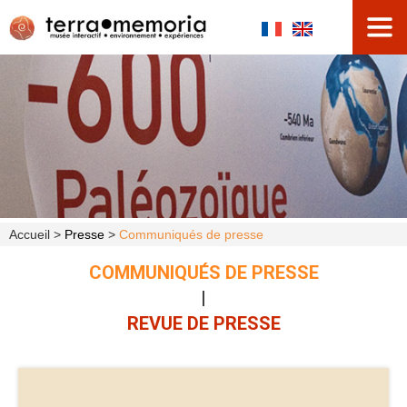
Accueil >
Presse
>
Communiqués de presse
COMMUNIQUÉS DE PRESSE
|
REVUE DE PRESSE