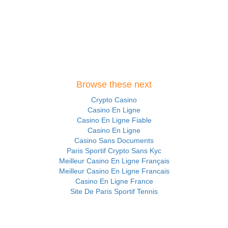
Browse these next
Crypto Casino
Casino En Ligne
Casino En Ligne Fiable
Casino En Ligne
Casino Sans Documents
Paris Sportif Crypto Sans Kyc
Meilleur Casino En Ligne Français
Meilleur Casino En Ligne Francais
Casino En Ligne France
Site De Paris Sportif Tennis
Casinos En Ligne Fiable
Casino En Ligne Fiable
Casino En Ligne France