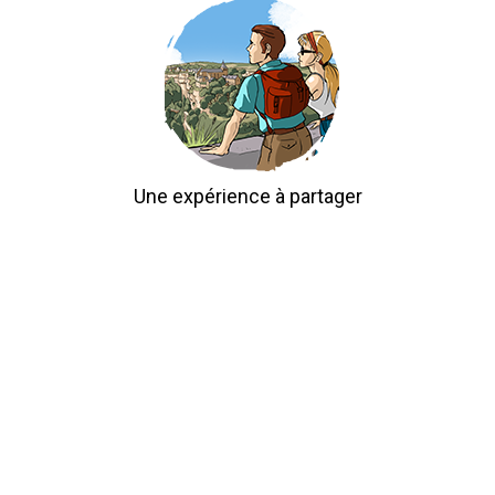
Une expérience à partager