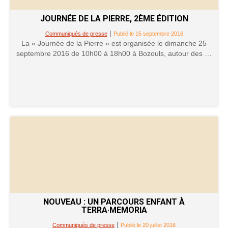
JOURNÉE DE LA PIERRE, 2ÈME ÉDITION
|
Communiqués de presse
Publié le 15 septembre 2016
La « Journée de la Pierre » est organisée le dimanche 25
septembre 2016 de 10h00 à 18h00 à Bozouls, autour des …
NOUVEAU : UN PARCOURS ENFANT À
TERRA·MEMORIA
|
Communiqués de presse
Publié le 20 juillet 2016