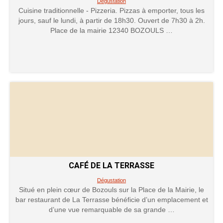
Dégustation
Cuisine traditionnelle - Pizzeria. Pizzas à emporter, tous les
jours, sauf le lundi, à partir de 18h30. Ouvert de 7h30 à 2h.
Place de la mairie 12340 BOZOULS …
CAFÉ DE LA TERRASSE
Dégustation
Situé en plein cœur de Bozouls sur la Place de la Mairie, le
bar restaurant de La Terrasse bénéficie d’un emplacement et
d’une vue remarquable de sa grande …