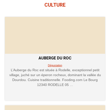
CULTURE
AUBERGE DU ROC
Dégustation
L’Auberge du Roc est située à Rodelle, exceptionnel petit
village, juché sur un éperon rocheux, dominant la vallée du
Dourdou. Cuisine traditionnelle. Fooding.com Le Bourg
12340 RODELLE 05 …