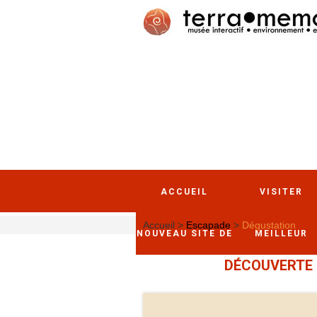
ACCUEIL
VISITER
Accueil >
Escapade
>
Dégustation
NOUVEAU SITE DE
MEILLEUR
DÉCOUVERTE
PARIS SPORTIF
CASINO EN LIG