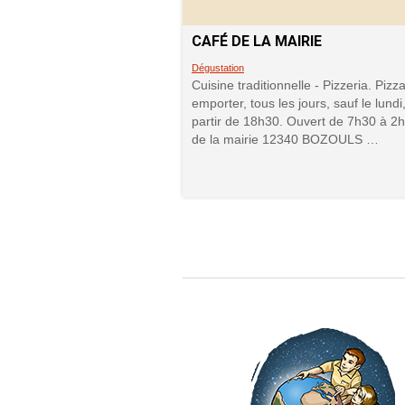
CAFÉ DE LA MAIRIE
Dégustation
Cuisine traditionnelle - Pizzeria. Pizz
emporter, tous les jours, sauf le lundi
partir de 18h30. Ouvert de 7h30 à 2h
de la mairie 12340 BOZOULS …