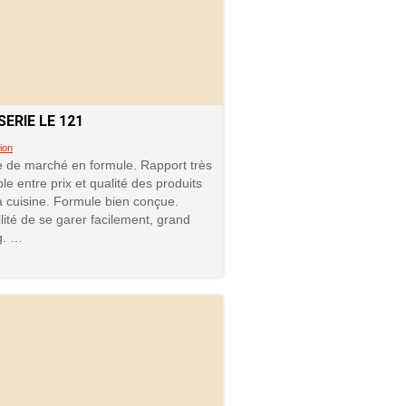
ERIE LE 121
ion
e de marché en formule. Rapport très
le entre prix et qualité des produits
la cuisine. Formule bien conçue.
lité de se garer facilement, grand
g. …