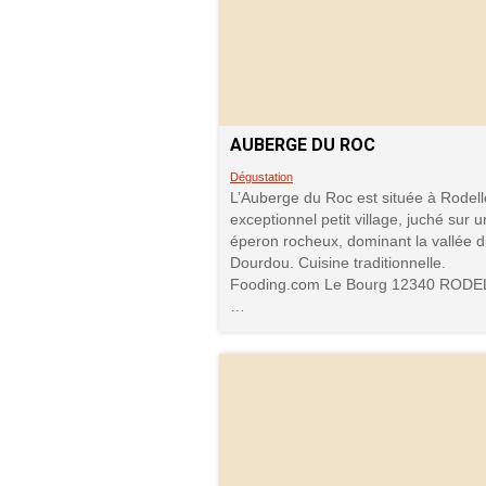
AUBERGE DU ROC
Dégustation
L’Auberge du Roc est située à Rodell
exceptionnel petit village, juché sur u
éperon rocheux, dominant la vallée 
Dourdou. Cuisine traditionnelle.
Fooding.com Le Bourg 12340 RODE
…