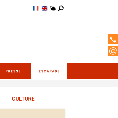
PRESSE
ESCAPADE
CULTURE