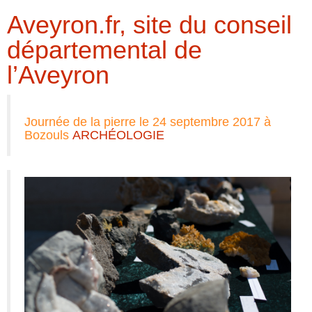
Aveyron.fr, site du conseil
départemental de
l’Aveyron
Journée de la pierre le 24 septembre 2017 à
Bozouls
ARCHÉOLOGIE