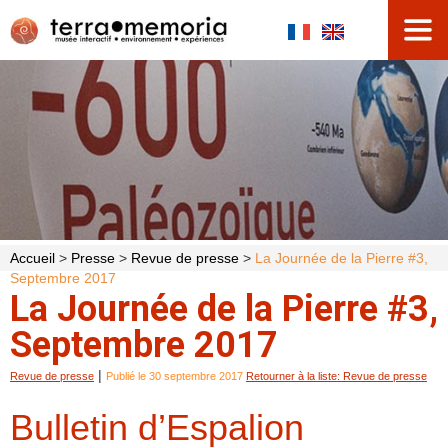
Accueil
>
Presse
>
Revue de presse
>
La Journée de la Pierre #3,
Septembre 2017
La Journée de la Pierre #3,
Septembre 2017
|
Revue de presse
Publié le 30 septembre 2017
Retourner à la liste: Revue de presse
Bulletin d’Espalion