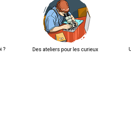
i ?
Des ateliers pour les curieux