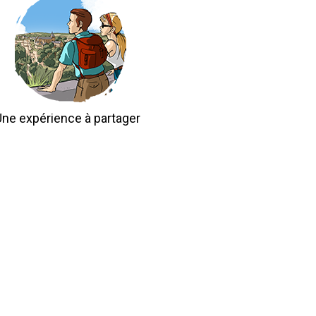
Une expérience à partager